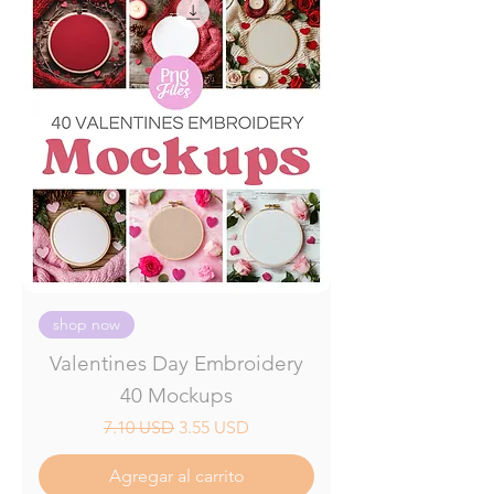
shop now
Valentines Day Embroidery
40 Mockups
Precio
Precio de oferta
7.10 USD
3.55 USD
Agregar al carrito