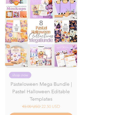
shop now
Pasteloween Mega Bundle |
Pastel Halloween Editable
Templates
Precio
Precio de oferta
45.00 USD
22.50 USD