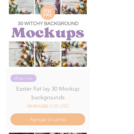
shop now
Easter flat lay 30 Mockup
backgrounds
Precio
Precio de oferta
10.70 USD
5.35 USD
Agregar al carrito