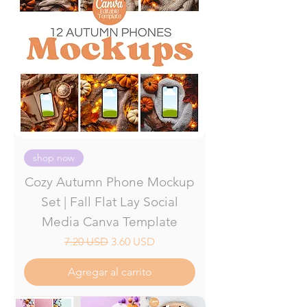
shop now
Cozy Autumn Phone Mockup
Set | Fall Flat Lay Social
Media Canva Template
Precio
Precio de oferta
7.20 USD
3.60 USD
Agregar al carrito