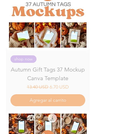
shop now
Autumn Gift Tags 37 Mockup
Canva Template
Precio
Precio de oferta
13.40 USD
6.70 USD
Agregar al carrito