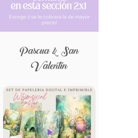
en esta sección 2x1
Escoge 2 se te cobrara la de mayor
precio!
Pascua & San
Valentin