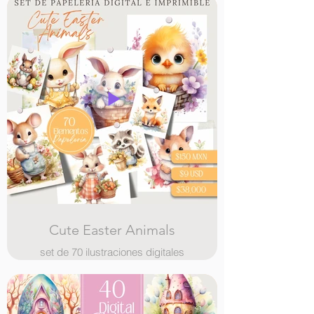
diversión a tus creaciones de
Pascua, ¡este set es perfecto para
ti!
¡Deja volar tu creatividad y da la
bienvenida a la Pascua con
nuestros adorables "Nursery Easter
Animals"! 🐰🐥🌸
Cute Easter Animals
set de 70 ilustraciones digitales