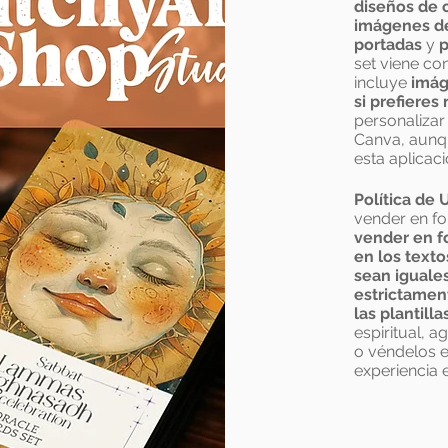
diseños de 
imágenes de
portadas
y
p
set viene co
incluye
imág
si prefieres 
personalizar 
Canva, aunq
esta aplicaci
Política de
vender en f
vender en f
en los texto
sean iguales
estrictamen
las plantill
espiritual, a
o véndelos e
experiencia e