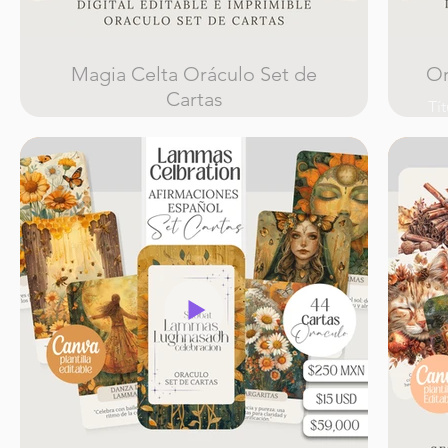
Magia Celta Oráculo Set de
Cartas
Tí
Magia Celta Oráculo Set de Cartas
Descripción:
Su
El set de cartas "Magia Celta Oráculo
had
Set de Cartas" incluye 50 cartas listas
la
para imprimir en archivos PNG tamaño
car
carta, una plantilla editable en Canva,
u
cartas individuales en archivos PNG, y 8
en
fondos para las cartas traseras.
pa
Aplicaciones recomendadas:
es
pla
Cartas listas para imprimir: Utiliza estas
d
hermosas cartas de oráculo celta en tus
di
proyectos impresos.
Plantilla editable en Canva: Personaliza