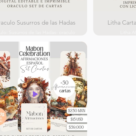
Oraculo Susurros de las Hadas
Litha Cart
tulo: Susurros de las Hadas- oraculo
Litha A
set de cartas imprimible
D
Descripción:
El set de tarje
mérgete en el mágico reino de las
Affirmations C
as con el set de cartas "Susurros de
PNG diseñadas 
s Hadas". Este conjunto incluye 65
Estas tarjet
tas de oráculo en formato PNG, cada
perfectas para
na impregnada con la esencia y el
clientes, usar
canto del mundo feérico. Perfecto
cursos, práctic
ra imprimir y vender a tus clientes,
publicaciones, 
utilizar en tus cursos, prácticas
digitales, diar
pirituales, publicaciones, etiquetas,
sombras, tarjet
nificador digital, junk journals, libro
manua
e sombras, tarjetas, scrapbooking,
arios, manualidades y mucho más.
Caract
Características clave:
Tarjetas de Afi