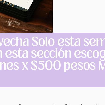
vecha Solo esta se
n esta sección esco
ones x $500 pesos 