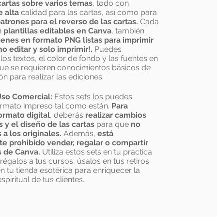
cartas sobre varios temas
, todo con
 alta
calidad para las cartas, así como para
atrones
para el reverso de las cartas.
Cada
n
plantillas editables en Canva
, también
enes en formato PNG listas para imprimir
no editar y solo imprimir!.
Puedes
los textos, el color de fondo y las fuentes en
ue se requieren conocimientos básicos de
ón para realizar las ediciones.
 Uso Comercial:
Estos sets los puedes
ormato impreso tal como están.
Para
ormato digital
, deberás
realizar cambios
s y el diseño de las cartas
para que
no
 a los originales.
Además,
está
te prohibido vender, regalar o compartir
as de Canva.
Utiliza estos sets en tu práctica
grégalos a tus cursos, úsalos en tus retiros
n tu tienda esotérica para enriquecer la
spiritual de tus clientes.