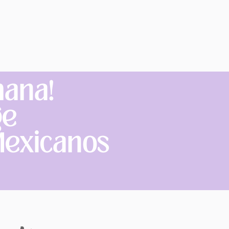
mana!
ge
Mexicanos