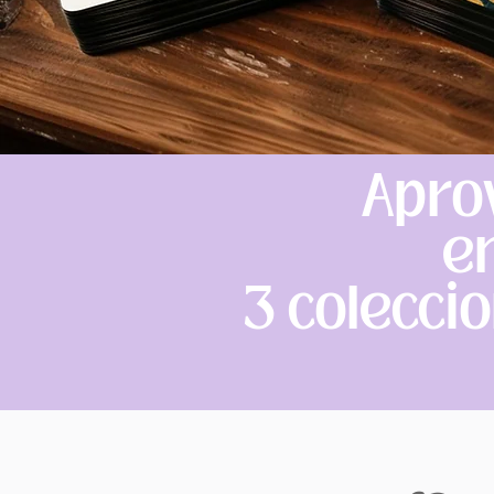
Apro
e
3 colecci