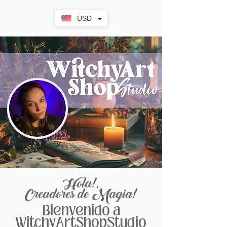
USD
Hola!,
Creadores de Magia!
Bienvenido a
WitchyArtShopStudio