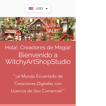
USD
Hola!, Creadores de Magia!
Bienvenido a
WitchyArtShopStudio
"¡al Mundo Encantado de
Creaciones Digitales con
Licencia de Uso Comercial!"