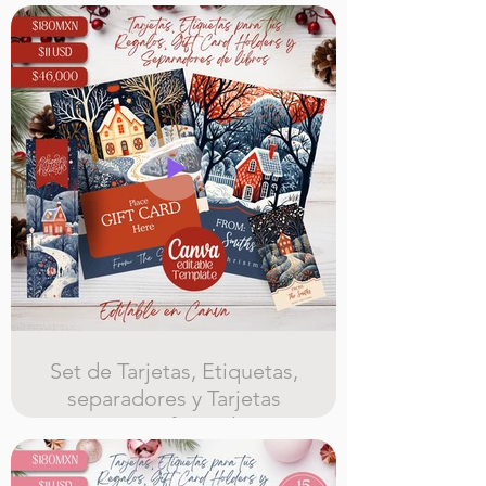
15 diferentes etiquetas para regalos,
15 separadores de libros, 15
tarjetas navideñas, y 15 tarjetas
para gift cards todas con su plantilla
de canva editable , hay que saber
usar canva para usar este kit
Set de Tarjetas, Etiquetas,
separadores y Tarjetas
para gift Cards
12 diferentes etiquetas para regalos,
12 separadores de libros, 15